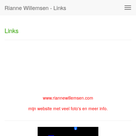
Rianne Willemsen - Links
Tog
navi
Links
www.riannewillemsen.com
mijn website met veel foto's en meer info.